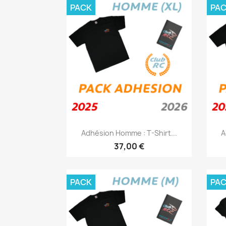
PACK
PA
Aperçu rapide

Adhésion Homme : T-Shirt...
A
37,00 €
PACK
PA