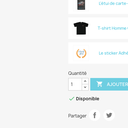
L'étui de carte
T-shirt Homme C
Le sticker Adh
Quantité

AJOUTER

Disponible
Partager