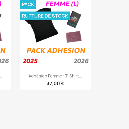
PACK
RUPTURE DE STOCK
Aperçu rapide

..
Adhésion Femme : T-Shirt...
37,00 €