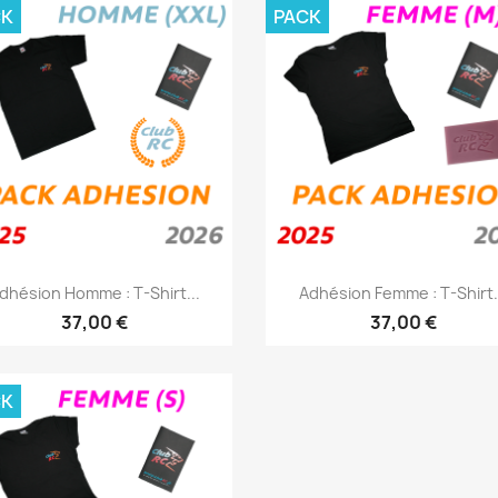
CK
PACK
Aperçu rapide
Aperçu rapide


dhésion Homme : T-Shirt...
Adhésion Femme : T-Shirt.
37,00 €
37,00 €
CK