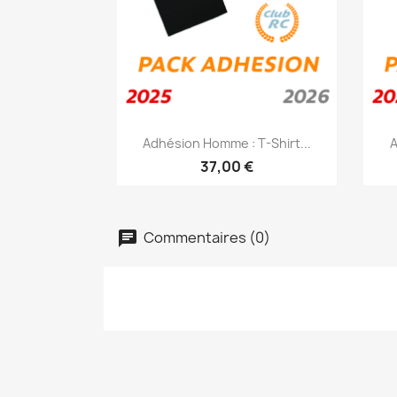
Aperçu rapide

Adhésion Homme : T-Shirt...
A
37,00 €
Commentaires (0)