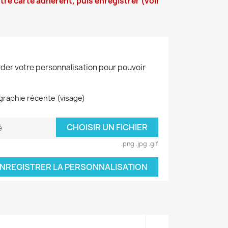
re carte adhérent, puis enregistrer (voir
der votre personnalisation pour pouvoir
graphie récente (visage)
CHOISIR UN FICHIER
é
.png .jpg .gif
NREGISTRER LA PERSONNALISATION