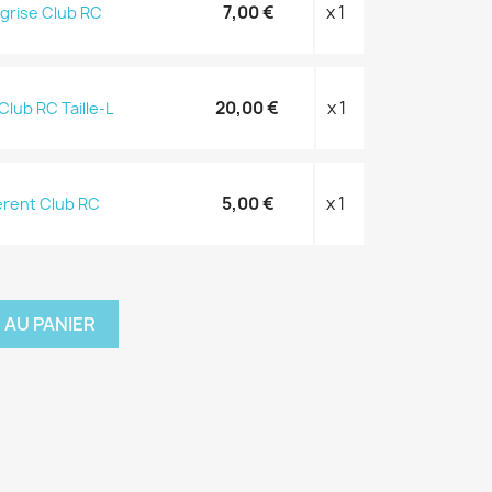
7,00 €
x 1
-grise Club RC
20,00 €
x 1
lub RC Taille-L
5,00 €
x 1
érent Club RC
 AU PANIER