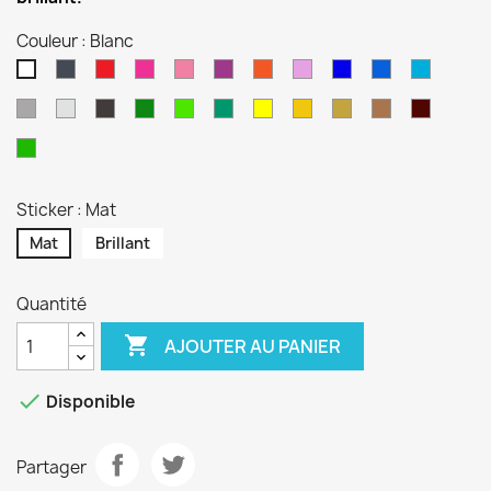
Couleur : Blanc
Noir
Rouge
Magenta
Rose
Violet
Orange
Lilas
Bleu
Bleu
Bleu
Blanc
Reflex
Gentiane
Euro
Gris
Gris
Anthracite
Vert
Vert
Turquoise
Jaune
Jaune
Or
Cuivre
Bordea
Alu
Forêt
Lime
Sport
Pistache
Sticker : Mat
Mat
Brillant
Quantité

AJOUTER AU PANIER

Disponible
Partager