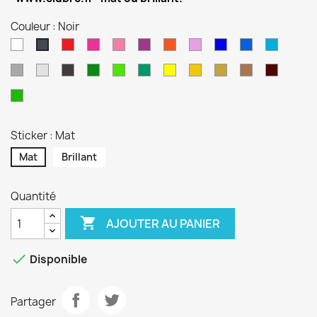
Couleur : Noir
Blanc
Rouge
Magenta
Rose
Violet
Orange
Lilas
Bleu
Bleu
Bleu
Noir
Reflex
Gentiane
Euro
Gris
Gris
Anthracite
Vert
Vert
Turquoise
Jaune
Jaune
Or
Cuivre
Bordea
Alu
Forêt
Lime
Sport
Pistache
Sticker : Mat
Mat
Brillant
Quantité

AJOUTER AU PANIER

Disponible
Partager