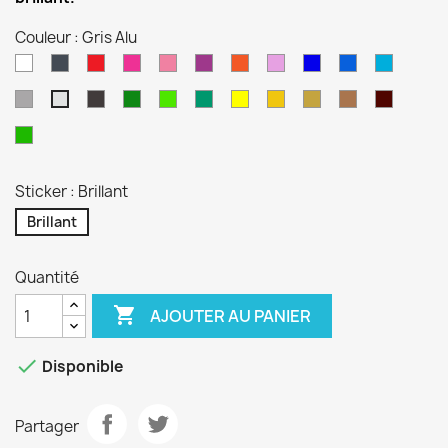
Couleur : Gris Alu
Blanc
Noir
Rouge
Magenta
Rose
Violet
Orange
Lilas
Bleu
Bleu
Bleu
Reflex
Gentiane
Euro
Gris
Anthracite
Vert
Vert
Turquoise
Jaune
Jaune
Or
Cuivre
Bordea
Gris
Forêt
Lime
Sport
Alu
Pistache
Sticker : Brillant
Brillant
Quantité

AJOUTER AU PANIER

Disponible
Partager