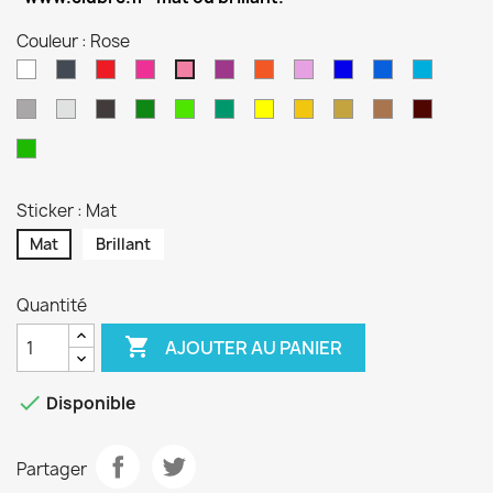
Couleur : Rose
Blanc
Noir
Rouge
Magenta
Violet
Orange
Lilas
Bleu
Bleu
Bleu
Rose
Reflex
Gentiane
Euro
Gris
Gris
Anthracite
Vert
Vert
Turquoise
Jaune
Jaune
Or
Cuivre
Bordea
Alu
Forêt
Lime
Sport
Pistache
Sticker : Mat
Mat
Brillant
Quantité

AJOUTER AU PANIER

Disponible
Partager