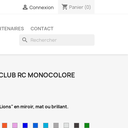
shopping_cart

Panier
(0)
Connexion
RTENAIRES
CONTACT
search
S CLUB RC MONOCOLORE
ions" en miroir, mat ou brillant.
olet
Orange
Lilas
Bleu
Bleu
Bleu
Gris
Gris
Anthracite
Vert