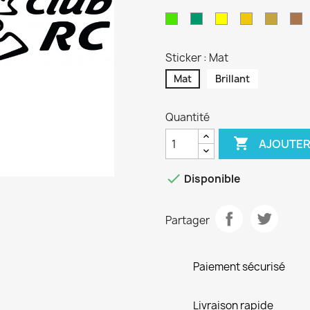
Vert
Turquoise
Jaune
Jaune
Or
C
Lime
Sport
Sticker : Mat
Mat
Brillant
Quantité

AJOUTER

Disponible
Partager
Paiement sécurisé
Livraison rapide