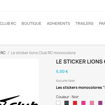
 CLUB RC
BOUTIQUE
ADHERENTS
TRAILERS
PA
 RC
Le sticker lions Club RC monocolore
LE STICKER LION
5,00 €
Aucune taxe
Les stickers monocolores "L
Couleur : Noir
Blanc
Rouge
Magenta
Rose
Vi
Noir