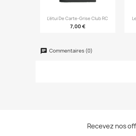
Aperçu rapide

L'étui De Carte-Grise Club RC
L
7,00 €
Commentaires (0)
Recevez nos off