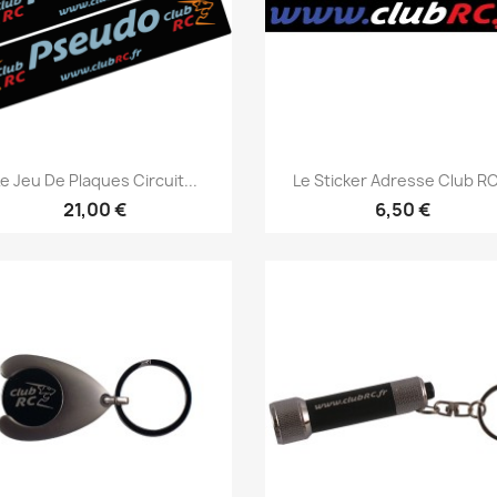
Aperçu rapide
Aperçu rapide


e Jeu De Plaques Circuit...
Le Sticker Adresse Club RC.
21,00 €
6,50 €