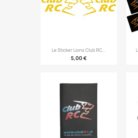
Aperçu rapide

Le Sticker Lions Club RC...
L
+18
5,00 €