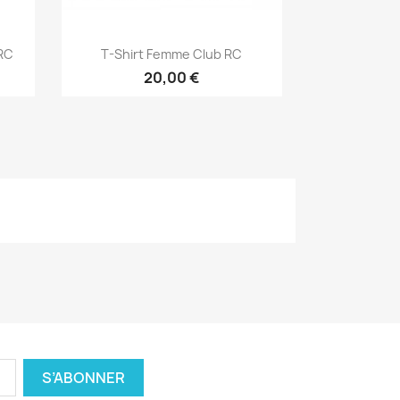
Aperçu rapide

 RC
T-Shirt Femme Club RC
20,00 €