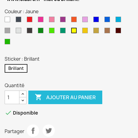
Couleur : Jaune
Blanc
Noir
Rouge
Magenta
Rose
Violet
Orange
Lilas
Bleu
Bleu
Bleu
Reflex
Gentiane
Euro
Gris
Gris
Anthracite
Vert
Vert
Turquoise
Jaune
Or
Cuivre
Bordea
Jaune
Alu
Forêt
Lime
Sport
Pistache
Sticker : Brillant
Brillant
Quantité

AJOUTER AU PANIER

Disponible
Partager