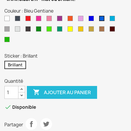
Couleur : Bleu Gentiane
Blanc
Noir
Rouge
Magenta
Rose
Violet
Orange
Lilas
Bleu
Bleu
Bleu
Reflex
Euro
Gentiane
Gris
Gris
Anthracite
Vert
Vert
Turquoise
Jaune
Jaune
Or
Cuivre
Bordea
Alu
Forêt
Lime
Sport
Pistache
Sticker : Brillant
Brillant
Quantité

AJOUTER AU PANIER

Disponible
Partager