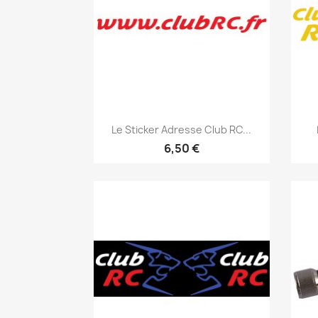
Aperçu rapide

Le Sticker Adresse Club RC...
+18
6,50 €