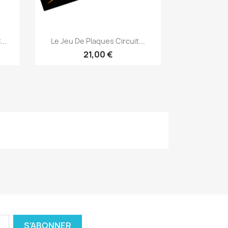
Aperçu rapide

..
Le Jeu De Plaques Circuit...
21,00 €