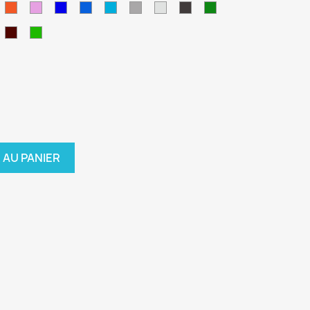
olet
Orange
Lilas
Bleu
Bleu
Bleu
Gris
Gris
Anthracite
Vert
Reflex
Gentiane
Euro
Alu
Forêt
uivre
Bordeaux
Pistache
 AU PANIER