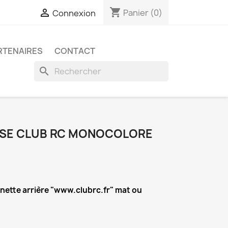
shopping_cart

Panier
(0)
Connexion
RTENAIRES
CONTACT
search
SSE CLUB RC MONOCOLORE
unette arrière "www.clubrc.fr" mat ou