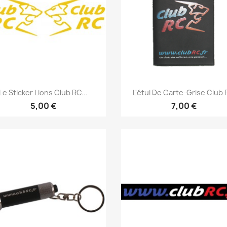
Aperçu rapide
Aperçu rapide


Le Sticker Lions Club RC...
L'étui De Carte-Grise Club
+18
5,00 €
7,00 €