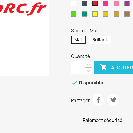
Blanc
Noir
Magenta
Rose
Vi
Rouge
Vert
Turquoise
Jaune
Jaune
Or
C
Lime
Sport
Sticker : Mat
Mat
Brillant
Quantité

AJOUTER

Disponible
Partager
Paiement sécurisé