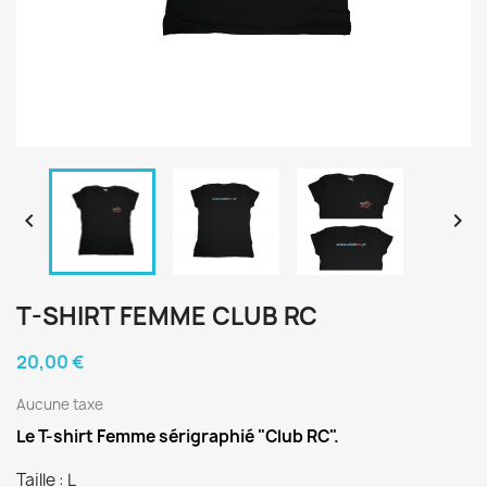


T-SHIRT FEMME CLUB RC
20,00 €
Aucune taxe
Le T-shirt Femme sérigraphié "Club RC".
Taille : L