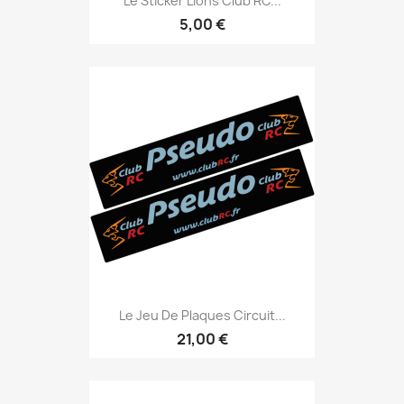
Le Sticker Lions Club RC...
5,00 €
Le Jeu De Plaques Circuit...
21,00 €